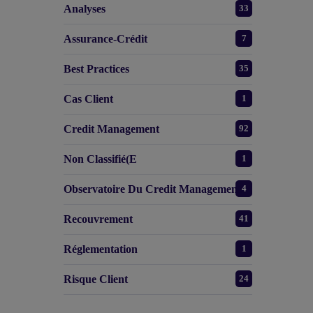
Analyses
33
Assurance-Crédit
7
Best Practices
35
Cas Client
1
Credit Management
92
Non Classifié(e
1
Observatoire Du Credit Management
4
Recouvrement
41
Réglementation
1
Risque Client
24