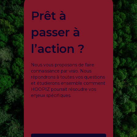
Prêt à
passer à
l’action ?
Nous vous proposons de faire
connaissance par visio. Nous
répondrons à toutes vos questions
et étudierons ensemble comment
HOOPIZ pourrait résoudre vos
enjeux spécifiques.