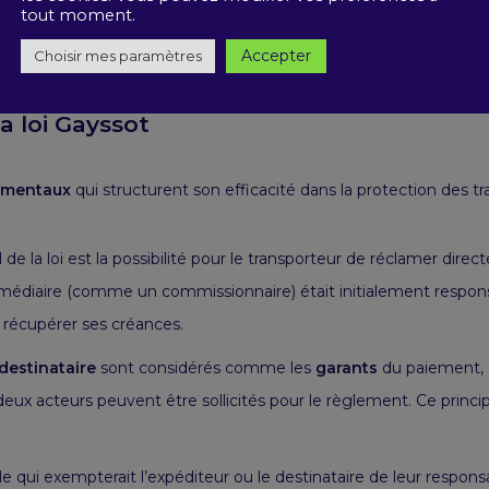
tout moment.
Accepter
Choisir mes paramètres
a loi Gayssot
amentaux
qui structurent son efficacité dans la protection des tr
l de la loi est la possibilité pour le transporteur de réclamer dire
termédiaire (comme un
commissionnaire
) était initialement resp
r
récupérer ses créances
.
destinataire
sont considérés comme les
garants
du paiement, c
deux acteurs peuvent être sollicités pour le règlement. Ce princ
le qui exempterait l’expéditeur ou le destinataire de leur respo