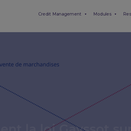
Credit Management
Modules
Res
nt la loi Gayssot sur