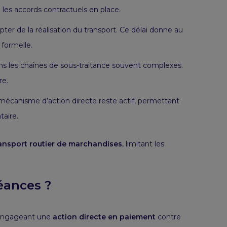
 les accords contractuels en place.
ter de la réalisation du transport. Ce délai donne au
formelle.
dans les chaînes de sous-traitance souvent complexes.
re.
e mécanisme d’action directe reste actif, permettant
taire.
ansport routier de marchandises
, limitant les
éances ?
 engageant une
action directe en paiement
contre