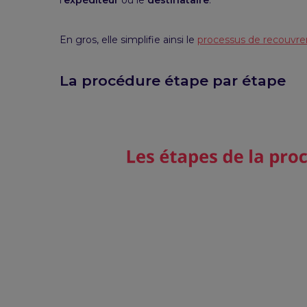
l’
expéditeur
ou le
destinataire
.
En gros, elle simplifie ainsi le
processus de recouvr
La procédure étape par étape