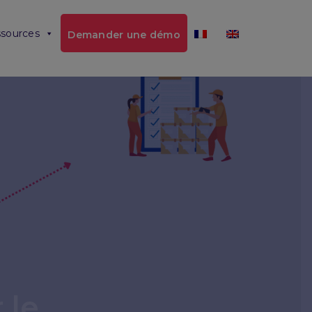
sources
Demander une démo
 le